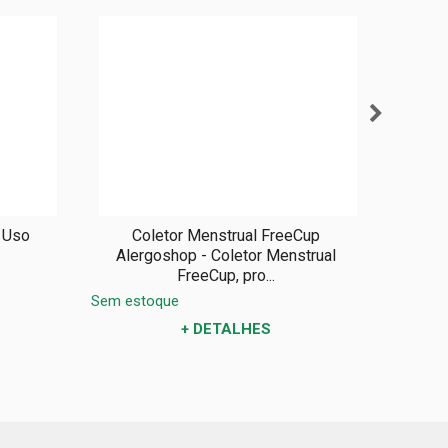
 FreeCup
Óleo de Massagem Relaxante
 Menstrual
Arnica & Lavanda 120ml
..
R$ 49,00
S
por
+ DETALHES