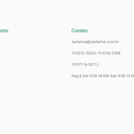
ento
Contato
siafarma@siafarma.com.br
19 3251-5224 | 19 3252-2528
19 97116-5571 |
Seg à Sex 9:00-18:00h Sab 9:00-13: