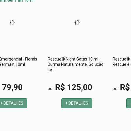
mergencial - Florais
Rescue® Night Gotas 10 ml -
Rescue® G
 Germain 10ml
Durma Naturalmente. Solução
Rescue é o
se...
 79,90
R$ 125,00
R$
por
por
+ DETALHES
+ DETALHES