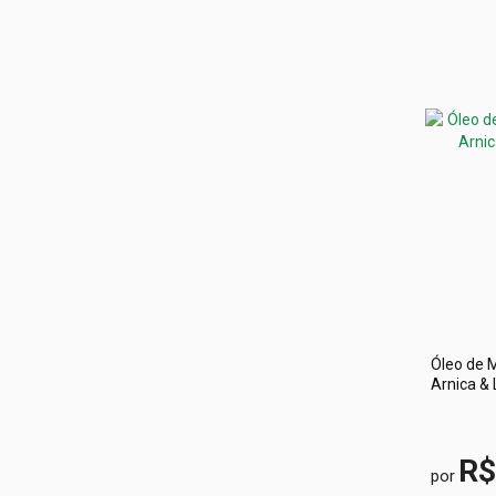
Óleo de 
Arnica &
R$
por